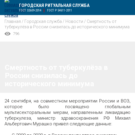
ГОРОДСКАЯ РИТУАЛЬНАЯ СЛУЖБА
ГОСТ 32609-2014
ГОСТ Р 54611-2011
Главная
/
Городская служба
/
Новости
/
Смертность от
туберкулёза в России снизилась до исторического минимума
796
Смертность от туберкулёза в
России снизилась до
исторического минимума
24 сентября, на совместном мероприятии России и ВОЗ,
которое было посвящено глобальным
мультисекторальным мерам, направленным ликвидацию
туберкулеза, министр здравоохранения РФ Михаил
Альбертович Мурашко привёл следующие данные: