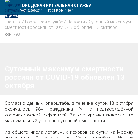
ГОРОДСКАЯ РИТУАЛЬНАЯ СЛУЖБА
ГОСТ 32609-2014
ГОСТ Р 54611-2011
Главная
/
Городская служба
/
Новости
/
Суточный максимум
смертности россиян от COVID-19 обновлён 13 октября
798
Суточный максимум смертности
россиян от COVID-19 обновлён 13
октября
Согласно данным оперштаба, в течение суток 13 октября
скончалось 984 гражданина РФ с подтверждённой
коронавирусной инфекцией. За всё время пандемии это
максимальный уровень суточной смертности.
Из общего числа летальных исходов за сутки на Москву