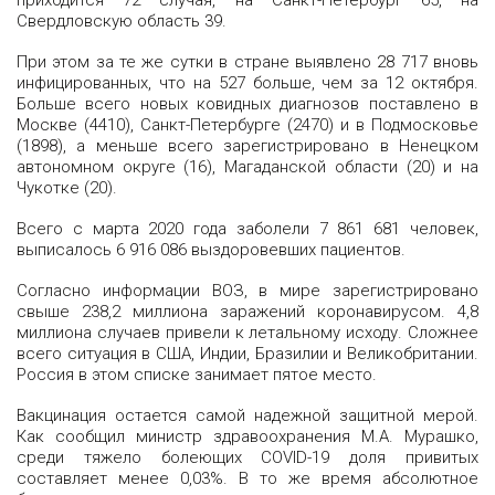
приходится 72 случая, на Санкт-Петербург 65, на
Свердловскую область 39.
При этом за те же сутки в стране выявлено 28 717 вновь
инфицированных, что на 527 больше, чем за 12 октября.
Больше всего новых ковидных диагнозов поставлено в
Москве (4410), Санкт-Петербурге (2470) и в Подмосковье
(1898), а меньше всего зарегистрировано в Ненецком
автономном округе (16), Магаданской области (20) и на
Чукотке (20).
Всего с марта 2020 года заболели 7 861 681 человек,
выписалось 6 916 086 выздоровевших пациентов.
Согласно информации ВОЗ, в мире зарегистрировано
свыше 238,2 миллиона заражений коронавирусом. 4,8
миллиона случаев привели к летальному исходу. Сложнее
всего ситуация в США, Индии, Бразилии и Великобритании.
Россия в этом списке занимает пятое место.
Вакцинация остается самой надежной защитной мерой.
Как сообщил министр здравоохранения М.А. Мурашко,
среди тяжело болеющих COVID-19 доля привитых
составляет менее 0,03%. В то же время абсолютное