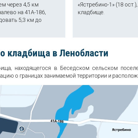
ем через 4,5 км
«Ястребино-1» (18 ост.)
налево на 41А-186,
кладбище.
довать 5,3 км до
го кладбища в Ленобласти
бища, находящегося в Беседском сельском посел
цию о границах занимаемой территории и расположе