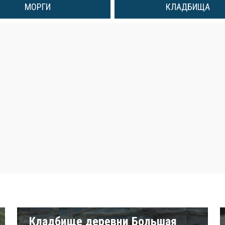
МОРГИ
КЛАДБИЩА
Кладбище деревни Большая