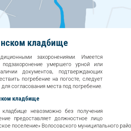
бинском кладбище
адиционными захоронениями. Имеется
 подзахоронение умершего урной или
наличии документов, подтверждающих
ствить погребение на погосте, следует
для согласования места под погребение.
нском кладбище
м кладбище невозможно без получения
шение предоставляет должностное лицо
кое поселение» Волосовского муниципального райо