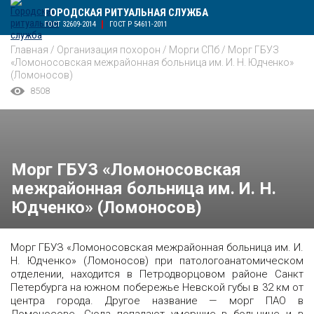
ГОРОДСКАЯ РИТУАЛЬНАЯ СЛУЖБА
ГОСТ 32609-2014
ГОСТ Р 54611-2011
Главная
/
Организация похорон
/
Морги СПб
/
Морг ГБУЗ
«Ломоносовская межрайонная больница им. И. Н. Юдченко»
(Ломоносов)
8508
Морг ГБУЗ «Ломоносовская
межрайонная больница им. И. Н.
Юдченко» (Ломоносов)
Морг ГБУЗ «Ломоносовская межрайонная больница им. И.
Н. Юдченко» (Ломоносов) при патологоанатомическом
отделении, находится в Петродворцовом районе Санкт
Петербурга на южном побережье Невской губы в 32 км от
центра города. Другое название — морг ПАО в