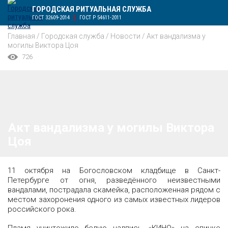
ГОРОДСКАЯ РИТУАЛЬНАЯ СЛУЖБА
ГОСТ 32609-2014
ГОСТ Р 54611-2011
Главная
/
Городская служба
/
Новости
/
Акт вандализма у
могилы Виктора Цоя
726
Акт вандализма у могилы Виктора
Цоя
11 октября на Богословском кладбище в Санкт-
Петербурге от огня, разведённого неизвестными
вандалами, пострадала скамейка, расположенная рядом с
местом захоронения одного из самых известных лидеров
российского рока.