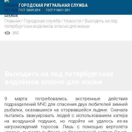
ГОРОДСКАЯ РИТУАЛЬНАЯ СЛУЖБА
ГОСТ 32609-2014
ГОСТ Р 54611-2011
Главная
/
Городская служба
/
Новости
/
Выходить на лёд
петербургских водоёмов опасно для жизни
892
Выходить на лёд петербургских
водоёмов опасно для жизни
9 марта потребовались экстренные действия
подразделений МЧС для спасения двух любителей зимней
рыбалки, оказавшихся на оторвавшейся льдине. Сначала
пытались эвакуировать людей с использованием катера
на воздушной подушке, но подойти не удалось из-за
нагромождений торосов. Лишь с помощью вертолёта