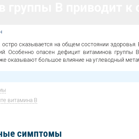
 группы B приводит к 
ч
 остро сказывается на общем состоянии здоровья.
ний. Особенно опасен дефицит витаминов группы В
кже оказывают большое влияние на углеводный мета
мы
те витамина B
сные симптомы