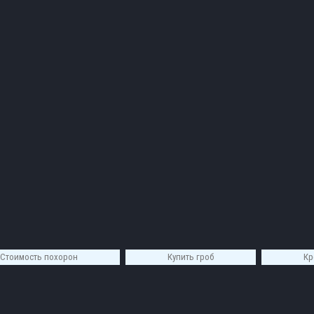
Стоимость похорон
Купить гроб
Кр