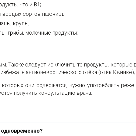
дукты, что и В1;
з твëрдых сортов пшеницы;
наны, крупы;
упы, грибы, молочные продукты;
ым. Также следует исключить те продукты, которые 
 избежать ангионевротического отёка (отëк Квинке),
в которых они содержатся, нужно употреблять реже
ется получить консультацию врача.
В одновременно?