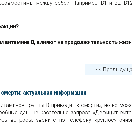
есовместимы между собой. Например, В1 и В2, В12
еакции?
 витамина В, влияют на продолжительность жизн
<< Предыдущ
 смерти: актуальная информация
таминов группы B приводит к смерти», но не мож
робные данные касательно запроса «Дефицит витам
лись вопросы, звоните по телефону круглосуточн