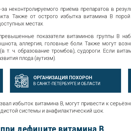
-за неконтролируемого приëма препаратов в резуль
акта. Также от острого избытка витамина В поро
доступных местах.
 превышенные показатели витаминов группы В н
ошнота, аллергия, головные боли. Также могут возн
в т. ч. образование тромбов), судороги. Если ви
звития плода (аутизм).
ОРГАНИЗАЦИЯ ПОХОРОН
В САНКТ-ПЕТЕРБУРГЕ И ОБЛАСТИ
звал избыток витамина В, могут привести к серьëзн
дистой системы и анафилактический шок.
 при дефиците витамина B