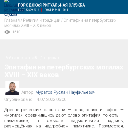
ГОРОДСКАЯ РИТУАЛЬНАЯ СЛУЖБА
ГОСТ 32609-2014
ГОСТ Р 54611-2011
Главная
/
Религия и традиции
/
Эпитафии на петербургских
могилах XVIII – XIX веков
1510
Рейтинг статьи
5
(1 оценка)
Эпитафии на петербургских могилах
XVIII – XIX веков
Автор:
Муратов Руслан Науфильевич
Опубликовано: 14.07.2022 05:00
Древнегреческие слова эпи — «на», «над» и тафос —
«могила», соединившись дают слово эпитафия, то есть —
надмогилье, в смысле надмогильная надпись,
размещённая на надгробном памятнике. Разумеется,