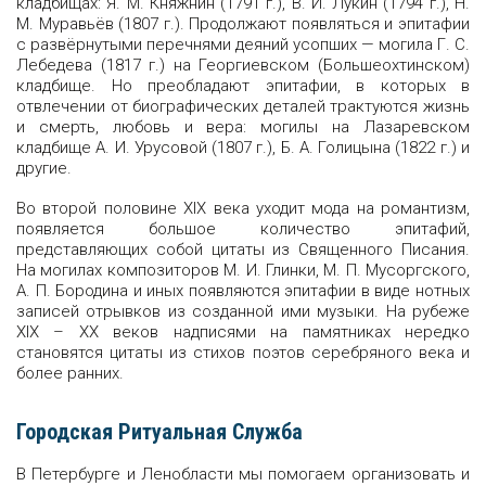
кладбищах: Я. М. Княжнин (1791 г.), В. И. Лукин (1794 г.), Н.
М. Муравьёв (1807 г.). Продолжают появляться и эпитафии
с развёрнутыми перечнями деяний усопших — могила Г. С.
Лебедева (1817 г.) на Георгиевском (Большеохтинском)
кладбище. Но преобладают эпитафии, в которых в
отвлечении от биографических деталей трактуются жизнь
и смерть, любовь и вера: могилы на Лазаревском
кладбище А. И. Урусовой (1807 г.), Б. А. Голицына (1822 г.) и
другие.
Во второй половине XIX века уходит мода на романтизм,
появляется большое количество эпитафий,
представляющих собой цитаты из Священного Писания.
На могилах композиторов М. И. Глинки, М. П. Мусоргского,
А. П. Бородина и иных появляются эпитафии в виде нотных
записей отрывков из созданной ими музыки. На рубеже
XIX – XX веков надписями на памятниках нередко
становятся цитаты из стихов поэтов серебряного века и
более ранних.
Городская Ритуальная Служба
В Петербурге и Ленобласти мы помогаем организовать и