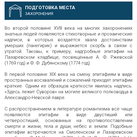
ПОДГОТОВКА МЕСТА
ЗАХОРОНЕНИЯ
Во второй половине XVIII века на многих захоронениях
знатных людей появляются стихотворные и прозаические
надписи, в которых воздаётся хвала достоинствам
умерших (панегирик) и выражается скорбь в связи с
утратой. Таковы, к примеру, надгробные эпитафии на
Лазаревском кладбище, посвящённые А. Ф. Ржевской
(1769 год) и Ф. Ф. Дубянскому (1774 год).
В первой половине XIX века на смену эпитафиям в виде
пространных восхвалений и сожалений приходят эпитафии
краткие. Одним из образцов краткости явилась надпись:
«Здесь лежит Суворов» на могиле великого полководца в
Александро-Невской лавре.
С распространением в литературе романтизма всё чаще
появляются эпитафии в виде двустиший или
четверостиший, основанных на противопоставлении
смерти и жизни, тела и души, небес и земли. Подобные
эпитафии встречаются на Смоленском и Лазаревском