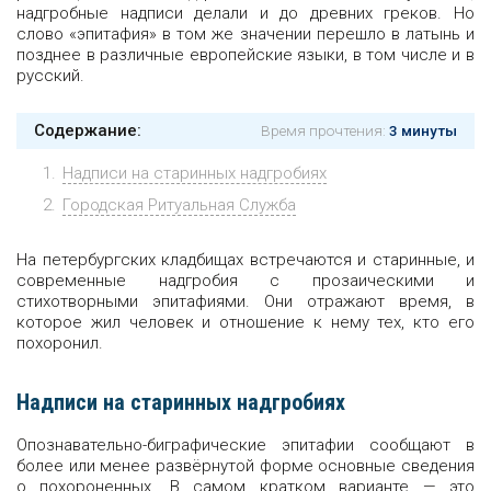
надгробные надписи делали и до древних греков. Но
слово «эпитафия» в том же значении перешло в латынь и
позднее в различные европейские языки, в том числе и в
русский.
Содержание:
Время прочтения:
3 минуты
Надписи на старинных надгробиях
Городская Ритуальная Служба
На петербургских кладбищах встречаются и старинные, и
современные надгробия с прозаическими и
стихотворными эпитафиями. Они отражают время, в
которое жил человек и отношение к нему тех, кто его
похоронил.
Надписи на старинных надгробиях
Опознавательно-биграфические эпитафии сообщают в
более или менее развёрнутой форме основные сведения
о похороненных. В самом кратком варианте — это