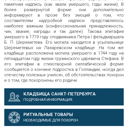
памятная надпись (как звали умершего, годы жизни). В
более развёрнутой форме они дополнительно
информируют в прозе без эмоций о том, что
составителям надгробной надписи представлялось
наиболее важным (конфессиональная принадлежность,
чин, звание, награды и так далее). Такова эпитафия
умершего в 1719 году сподвижника Петра I фельдмаршала
Б. П. Шереметева. Его могила находится в усыпальнице
Шереметевых на Лазаревском кладбище. На том же
кладбище расположена могила умершего в 1744 году на
пятнадцатом году жизни грузинского царевича Стефана. В
его эпитафии в стихотворной силлабической форме
сообщается о кончине подростка в Голландии, «когда дел
отечеству полезных учился», об обстоятельствах похорон
и о том, где похоронены его родичи.
КЛАДБИЩА САНКТ-ПЕТЕРБУРГА
ПОДРОБНАЯ ИНФОРМАЦИЯ
РИТУАЛЬНЫЕ ТОВАРЫ
НЕОБХОДИМЫЕ ДЛЯ ПОХОРОН