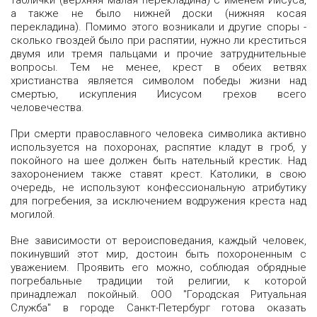
таблички (верхняя малая перекладина) с именем Иисуса,
а также не было нижней доски (нижняя косая
перекладина). Помимо этого возникали и другие споры -
сколько гвоздей было при распятии, нужно ли креститься
двумя или тремя пальцами и прочие затруднительные
вопросы. Тем не менее, крест в обеих ветвях
христианства является символом победы жизни над
смертью, искупления Иисусом грехов всего
человечества.
При смерти православного человека символика активно
используется на похоронах, распятие кладут в гроб, у
покойного на шее должен быть нательный крестик. Над
захоронением также ставят крест. Католики, в свою
очередь, не используют конфессиональную атрибутику
для погребения, за исключением водружения креста над
могилой.
Вне зависимости от вероисповедания, каждый человек,
покинувший этот мир, достоин быть похороненным с
уважением. Проявить его можно, соблюдая обрядные
погребальные традиции той религии, к которой
принадлежал покойный. ООО "Городская Ритуальная
Служба" в городе Санкт-Петербург готова оказать