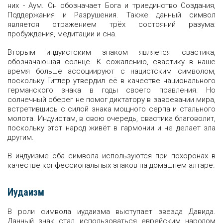
них - Аум. Он обозначает Бога и триединство Создания,
Поддержания и Разрушения. Также данный символ
является отражением трëх состояний разума:
пробуждения, медитации и сна.
Вторым индуистским знаком является свастика,
обозначающая солнце. К сожалению, свастику в наше
время больше ассоциируют с нацистским символом,
поскольку Гитлер утвердил еë в качестве национального
германского знака в годы своего правления. Но
солнечный оберег не помог диктатору в завоевании мира,
встретившись с силой знака мощного серпа и стального
молота. Индуистам, в свою очередь, свастика благоволит,
поскольку этот народ живëт в гармонии и не делает зла
другим.
В индуизме оба символа используются при похоронах в
качестве конфессиональных знаков на домашнем алтаре.
Иудаизм
В роли символа иудаизма выступает звезда Давида.
Данный знак стал использоваться еврейским народом