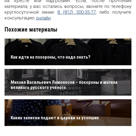
на кресте или надгробии». Если, после прочтения
материала, у вас остались вопросы, звоните по телефону
круглосуточной линии:
8 (812) 500-35-77
, либо получите
консультацию
онлайн
.
Похожие материалы
Как идти на похороны, что надо знать?
Михаил Васильевич Ломоносов – похороны и могила
великого русского учёного
Какие записки подают в церкви за усопших