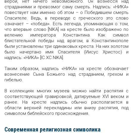
верой, нет ничего невозможного. Он вознесся над
страданиями и превозмог саму смерть. Надпись: «НИКА»
повествует нам именно об этом – о Победившем смерть
Спасителе. Ведь, в переводе с греческого это слово
означает – «победа». Есть легенда, упоминающая о том,
что впервые слово [NIKA] на кресте было изображено по
велению императора Константина. Как символ
блистательной победы над врагом, в Константинополе
были установлены три одинаковых креста. На них золотом
было начертано имя Спасителя (Иисус Христос) и
надпись: «НИКА» [IC.XС.NIKA].
Таким образом, надпись «НИКА» на кресте обозначает
вознесение Сына Божьего над страданием, грехом и
гибелью.
В коллекциях многих музеев можно найти распятия с
соответствующей гравировкой, датируемые XVI веком и
ранее. На кресте надпись обычно располагается в
области верхней перекладины или внизу распятия, под
символом библейского происхождения.
Современная религиозная символика