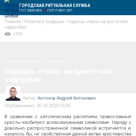
ГОРОДСКАЯ РИТУАЛЬНАЯ СЛУЖБА
ГОСТ 32609-2014
ГОСТ Р 54611-2011
Главная
/
Религия и традиции
/
Надпись «Ника» на кресте или
надгробии
2139
Рейтинг статьи
5
(1 оценка)
Надпись «Ника» на кресте или
надгробии
Автор:
Антонов Андрей Антонович
Опубликовано: 30.05.2023 05:00
В сравнении с католическим распятием, православные
кресты изобилуют всевозможными символами. Наряду с
довольно распространенной символикой встречается и,
казалось бы, не свойственная данной ветви христианства