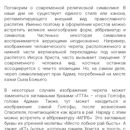
Поговорим о современной религиозной символике. В
наши дни не существует единого стиля или канона,
регламентирующего внешний вид православного
распятия. Именно поэтому в оформлении крестов можно
встретить великое многообразие форм, аббревиатур и
символов. Частенько некоторая символика
воспринимается верующими неоднозначно. Например,
изображение человеческого черепа, расположенного в
нижней части вертикальной перекладины под ногами
распятого Иисуса Христа, часто вызывает смущение. У
современного человека вид костных останков
ассоциируется с чем-то зловещим. Но, на самом деле,
череп символизирует прах Адама, погребенный на месте
казни Сына Божьего.
В некоторых случаях изображение черепа может
заменяться заглавными буквами «ГГГА» – «гора Голгофа,
голова Адама». Также, тут может находиться и
изображение самой Голгофы, после вознесения
Спасителя, почитающейся как врата в рай. Наряду с этим
можно встретить и аббревиатуру «МЛРБ». Это заглавные
буквы из утренней молитвы «Место лобное рай бысть». А
также «КТ» (копье, которым ранили Христа, и трость с