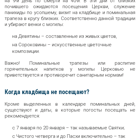
на 9-й день по смерти на 40-й. В эти дни от близких
почившего ожидаются посещения Церкви, служение
панихиды по усопшему, визит на кладбище и поминальная
трапеза в кругу близких. Соответственно данной традиции
и убирают венки с могилы:
на Девятины – составленные из живых цветов,
на Сороковины – искусственные цветочные
композиции.
Важно! Поминальные трапезы или распитие
горячительных напитков у могилы Церковью не
приветствуется и противоречит санитарным нормам!
Когда кладбища не посещают?
Кроме выделенных в календаре поминальных дней,
существуют и даты, в которые погосты посещать не
рекомендуется:
с 7 января по 20 января – так называемые Святки;
с Чистого четверга и до Пасхи включительно – так