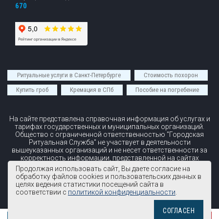
670
Ритуальные услуги в Санкт-Петербурге
Стоимость похорон
Купить гроб
Кремация в СПб
Пособие на погребение
На сайте представлена справочная информация об услугах и
тарифах государственных и муниципальных организаций.
Общество с ограниченной ответственностью "Городская
Ритуальная Служба" не участвует в деятельности
вышеуказанных организаций и не несет ответственности за
корректность информации, представленной на сайтах
вышеуказанных организаций.
Продолжая использовать сайт, Вы даете согласие на
обработку файлов cookies и пользовательских данных в
© 2026 ООО "Городская ритуальная служба"
целях ведения статистики посещений сайта в
Все права защищены
соответствии с
политикой конфиденциальности
.
СОГЛАСЕН
ПОСОБИЕ