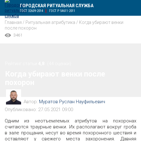
ГОРОДСКАЯ РИТУАЛЬНАЯ СЛУЖБА
ГОСТ 32609-2014
ГОСТ Р 54611-2011
Главная
/
Ритуальная атрибутика
/
Когда убирают венки
после похорон
3461
Рейтинг статьи
4,8
(44 оценки)
Когда убирают венки после
похорон
Автор:
Муратов Руслан Науфильевич
Опубликовано: 27.05.2021 09:00
Одним из неотъемлемых атрибутов на похоронах
считаются траурные венки. Их располагают вокруг гроба
в зале прощания, несут во время похоронного шествия и
оставляют у свежего места захоронения. Давняя