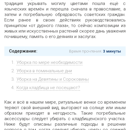
традиция укрывать могилу цветами пошла ещё с
языческих времён и перешла сначала в православие, а
затем и погребальную обрядовость советских граждан.
Если ранее в своих действиях руководствовались
принципом «от дурного глаза», то сейчас композиции из
живых или искусственных растений скорее дань уважения
почившему, память о его деяниях и заслугах.
Содержание:
Время прочтения:
3 минуты
Уборка по мере необходимости
Уборка в поминальные дни
Уборка на Девятины и Сороковины
Когда кладбища не посещают?
Как и всё в нашем мире, ритуальные венки со временем
теряют свой внешний вид, выгорают на солнце или иным
образом приходят в негодность. Такие погребальные
аксессуары следует убирать с кладбищенского участка.
Ниже будут описаны различные подходы в решении
вопроса о том, когда следует убирать цветы со свежей