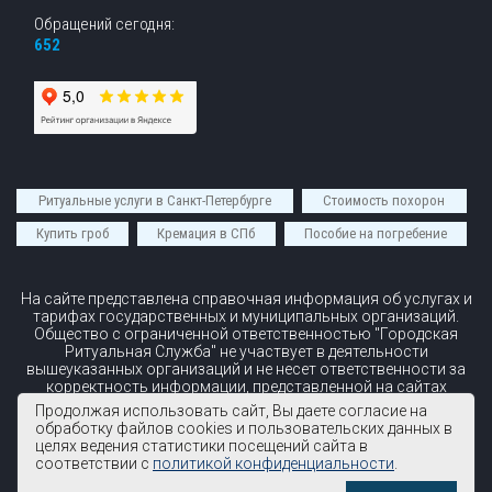
Обращений сегодня:
652
Ритуальные услуги в Санкт-Петербурге
Стоимость похорон
Купить гроб
Кремация в СПб
Пособие на погребение
На сайте представлена справочная информация об услугах и
тарифах государственных и муниципальных организаций.
Общество с ограниченной ответственностью "Городская
Ритуальная Служба" не участвует в деятельности
вышеуказанных организаций и не несет ответственности за
корректность информации, представленной на сайтах
вышеуказанных организаций.
Продолжая использовать сайт, Вы даете согласие на
обработку файлов cookies и пользовательских данных в
© 2026 ООО "Городская ритуальная служба"
целях ведения статистики посещений сайта в
Все права защищены
соответствии с
политикой конфиденциальности
.