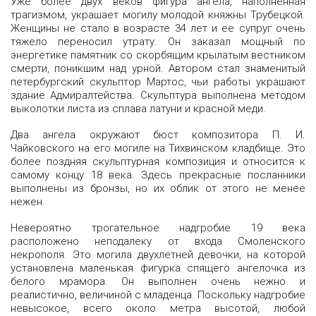
Уже более двух веков фигура ангела, наполненная
трагизмом, украшает могилу молодой княжны Трубецкой.
Женщины не стало в возрасте 34 лет и ее супруг очень
тяжело переносил утрату. Он заказал мощный по
энергетике памятник со скорбящим крылатым вестником
смерти, поникшим над урной. Автором стал знаменитый
петербургский скульптор Мартос, чьи работы украшают
здание Адмиралтейства. Скульптура выполнена методом
выколотки листа из сплава латуни и красной меди.
Два ангела окружают бюст композитора П. И.
Чайковского на его могиле на Тихвинском кладбище. Это
более поздняя скульптурная композиция и относится к
самому концу 18 века. Здесь прекрасные посланники
выполнены из бронзы, но их облик от этого не менее
нежен.
Невероятно трогательное надгробие 19 века
расположено неподалеку от входа Смоленского
некрополя. Это могила двухлетней девочки, на которой
установлена маленькая фигурка спящего ангелочка из
белого мрамора. Он выполнен очень нежно и
реалистично, величиной с младенца. Поскольку надгробие
невысокое, всего около метра высотой, любой