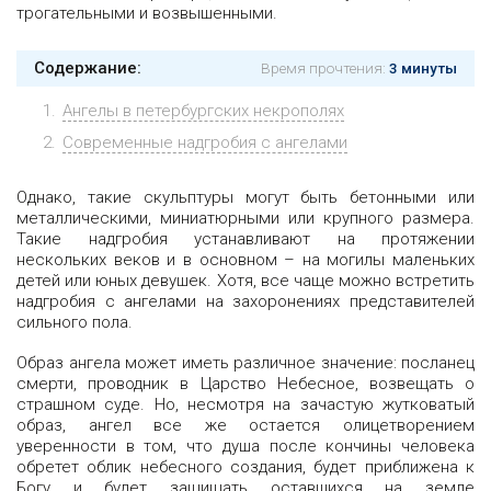
трогательными и возвышенными.
Содержание:
Время прочтения:
3 минуты
Ангелы в петербургских некрополях
Современные надгробия с ангелами
Однако, такие скульптуры могут быть бетонными или
металлическими, миниатюрными или крупного размера.
Такие надгробия устанавливают на протяжении
нескольких веков и в основном – на могилы маленьких
детей или юных девушек. Хотя, все чаще можно встретить
надгробия с ангелами на захоронениях представителей
сильного пола.
Образ ангела может иметь различное значение: посланец
смерти, проводник в Царство Небесное, возвещать о
страшном суде. Но, несмотря на зачастую жутковатый
образ, ангел все же остается олицетворением
уверенности в том, что душа после кончины человека
обретет облик небесного создания, будет приближена к
Богу и будет защищать оставшихся на земле