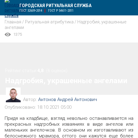
ГОРОДСКАЯ РИТУАЛЬНАЯ СЛУЖБА
ГОСТ 32609-2014
ГОСТ Р 54611-2011
Главная
/
Ритуальная атрибутика
/
Надгробия, украшенные
ангелами
1375
Рейтинг статьи
4,8
(6 оценок)
Надгробия, украшенные ангелами
Автор:
Антонов Андрей Антонович
Опубликовано: 18.10.2021 05:00
Придя на кладбище, взгляд невольно останавливается на
прекрасных надгробных изваяниях в виде ангелов или
маленьких ангелочков. В основном их изготавливают из
белоснежного мрамора, оттого они кажутся еще более