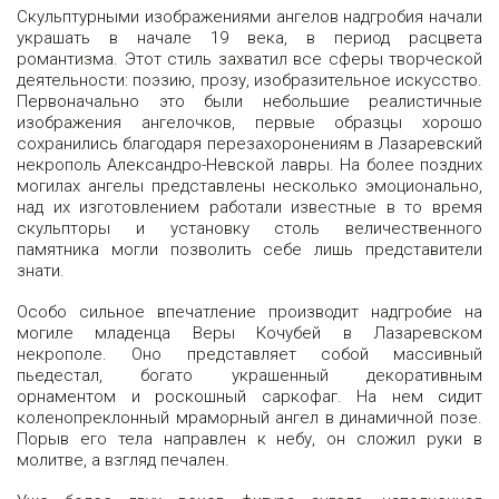
Скульптурными изображениями ангелов надгробия начали
украшать в начале 19 века, в период расцвета
романтизма. Этот стиль захватил все сферы творческой
деятельности: поэзию, прозу, изобразительное искусство.
Первоначально это были небольшие реалистичные
изображения ангелочков, первые образцы хорошо
сохранились благодаря перезахоронениям в Лазаревский
некрополь Александро-Невской лавры. На более поздних
могилах ангелы представлены несколько эмоционально,
над их изготовлением работали известные в то время
скульпторы и установку столь величественного
памятника могли позволить себе лишь представители
знати.
Особо сильное впечатление производит надгробие на
могиле младенца Веры Кочубей в Лазаревском
некрополе. Оно представляет собой массивный
пьедестал, богато украшенный декоративным
орнаментом и роскошный саркофаг. На нем сидит
коленопреклонный мраморный ангел в динамичной позе.
Порыв его тела направлен к небу, он сложил руки в
молитве, а взгляд печален.