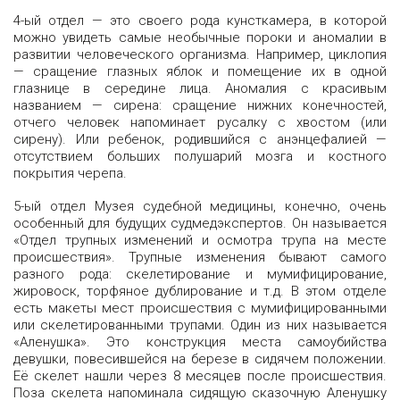
4-ый отдел — это своего рода кунсткамера, в которой
можно увидеть самые необычные пороки и аномалии в
развитии человеческого организма. Например, циклопия
— сращение глазных яблок и помещение их в одной
глазнице в середине лица. Аномалия с красивым
названием — сирена: сращение нижних конечностей,
отчего человек напоминает русалку с хвостом (или
сирену). Или ребенок, родившийся с анэнцефалией —
отсутствием больших полушарий мозга и костного
покрытия черепа.
5-ый отдел Музея судебной медицины, конечно, очень
особенный для будущих судмедэкспертов. Он называется
«Отдел трупных изменений и осмотра трупа на месте
происшествия». Трупные изменения бывают самого
разного рода: скелетирование и мумифицирование,
жировоск, торфяное дублирование и т.д. В этом отделе
есть макеты мест происшествия с мумифицированными
или скелетированными трупами. Один из них называется
«Аленушка». Это конструкция места самоубийства
девушки, повесившейся на березе в сидячем положении.
Её скелет нашли через 8 месяцев после происшествия.
Поза скелета напоминала сидящую сказочную Аленушку