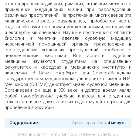
отчеты древних индийских, римских, китайских медиков о
применении медицинских знаний при расследовании
различных преступлений. На протяжении многих веков эта
медицинская отрасль развивалась, приобретая черты
отдельной науки со своими исследованиями, методиками
и экспертными оценками. Научные достижения в области
биологии и генетики сделали судебную медицину
незаменимой помощницей органов правопорядка в
расследовании уголовных преступлений, особенно с
человеческими жертвами. Все аспекты судебной
медицины изучаются студентами на специальных
факультетах и кафедрах в медицинских институтах и
академиях. В Санкт-Петербурге при Северо-Западном
Государственном медицинском университете имени И.И.
Мечникова (СЗГМУ) действует музей судебной медицины.
Организован он еще в XX веке и долгое время являл
собой своеобразные учебные классы для студентов.
Только в начале двухтысячных годов музей открыли для
проведения экскурсий.
Содержание:
Время прочтения:
4 минуты
Задачи Санкт-Петербургского Музея судебной