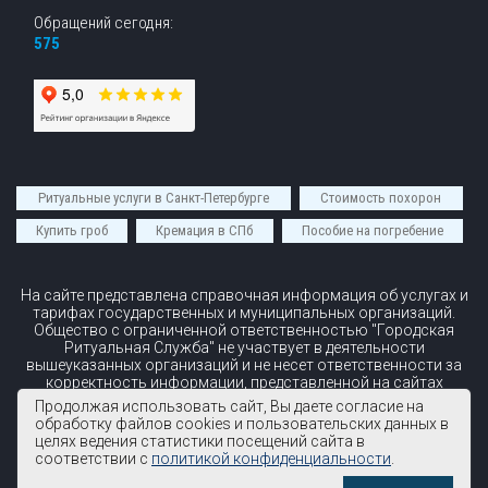
Обращений сегодня:
575
Ритуальные услуги в Санкт-Петербурге
Стоимость похорон
Купить гроб
Кремация в СПб
Пособие на погребение
На сайте представлена справочная информация об услугах и
тарифах государственных и муниципальных организаций.
Общество с ограниченной ответственностью "Городская
Ритуальная Служба" не участвует в деятельности
вышеуказанных организаций и не несет ответственности за
корректность информации, представленной на сайтах
вышеуказанных организаций.
Продолжая использовать сайт, Вы даете согласие на
обработку файлов cookies и пользовательских данных в
© 2026 ООО "Городская ритуальная служба"
целях ведения статистики посещений сайта в
Все права защищены
соответствии с
политикой конфиденциальности
.