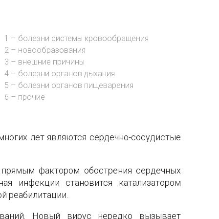
1 – болезни системы кровообращения
2 – новообразования
3 – внешние причины
4 – болезни органов дыхания
5 – болезни органов пищеварения
6 – прочие
 многих лет являются сердечно-сосудистые
я прямым фактором обострения сердечных
ная инфекции становится катализатором
ой реабилитации.
еваний. Новый вирус нередко вызывает