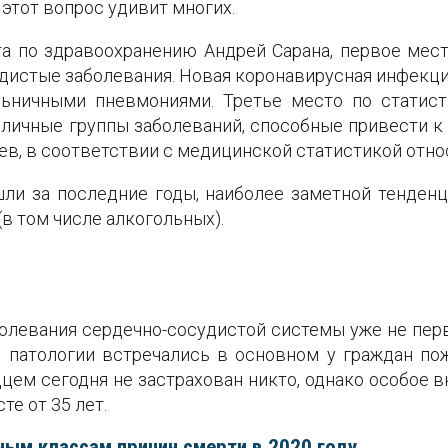
 этот вопрос удивит многих.
а по здравоохранению Андрей Сарана, первое мест
дистые заболевания. Новая коронавирусная инфекци
льничными пневмониями. Третье место по статист
личные группы заболеваний, способные привести к 
в, в соответствии с медицинской статистикой отно
шли за последние годы, наиболее заметной тенден
в том числе алкогольных).
болевания сердечно-сосудистой системы уже не пер
 патологии встречались в основном у граждан пож
дцем сегодня не застрахован никто, однако особое
е от 35 лет.
ным классам причин смерти в 2020 году