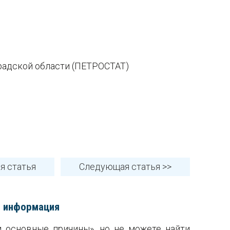
градской области (ПЕТРОСТАТ)
ая
статья
Следующая
статья
>>
я информация
 основные причины», но не можете найти